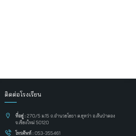
ติดต่อโรงเรียน
ที่อยู่ :
270/5 ม.15 ถ.อำนวยโยธา ต.ยุหว่า อ.สันป่าตอง
จ.เชียงใหม่ 50120
โทรศัพท์ :
053-355461