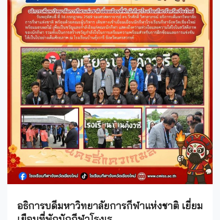
อธิการบดีมหาวิทยาลัยการกีฬาแห่งชาติ เยี่ยม
เยือนที่พักนักกีฬาโรงเร..