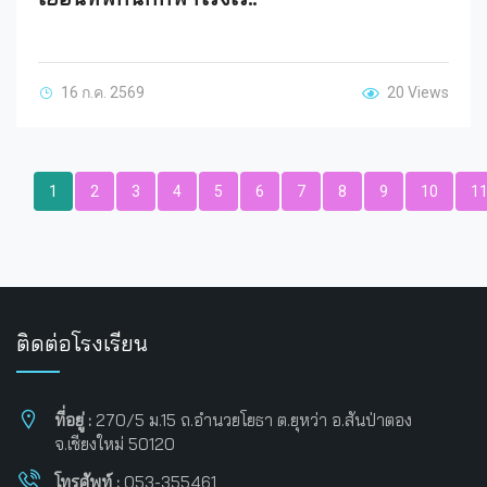
16 ก.ค. 2569
20 Views
1
2
3
4
5
6
7
8
9
10
1
ติดต่อโรงเรียน
ที่อยู่ :
270/5 ม.15 ถ.อำนวยโยธา ต.ยุหว่า อ.สันป่าตอง
จ.เชียงใหม่ 50120
โทรศัพท์ :
053-355461