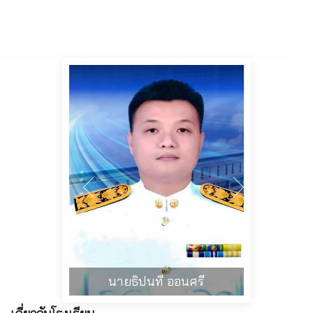
นายธิปนที ออนศรี