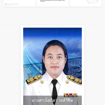
นางสาวโสภิตา วงศ์วิชิต