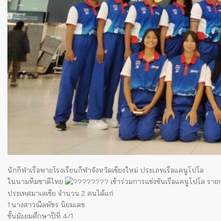
นักกีฬาเรือพายโรงเรียนกีฬาจังหวัดเชียงใหม่ ประเภทเรือแคนูโปโล
ในนามทีมชาติไทย
เข้าร่วมการแข่งขันเรือแคนูโปโล รายก
ประเทศมาเลเซีย จำนวน 2 คนได้แก่
1.นางสาวณีลพัชร นิยมเดช
ชั้นมัธยมศึกษาปีที่ 4/1