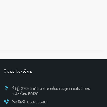
ติดต่อโรงเรียน
ที่อยู่ :
270/5 ม.15 ถ.อำนวยโยธา ต.ยุหว่า อ.สันป่าตอง
จ.เชียงใหม่ 50120
โทรศัพท์ :
053-355461