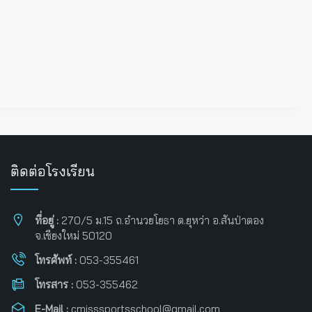
ติดต่อโรงเรียน
ที่อยู่ :
270/5 ม.15 ถ.อำนวยโยธา ต.ยุหว่า อ.สันป่าตอง
จ.เชียงใหม่ 50120
โทรศัพท์ :
053-355461
โทรสาร :
053-355462
E-Mail :
cmisssportsschool@gmail.com