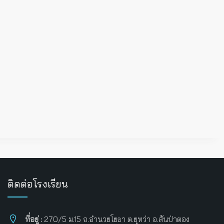
ติดต่อโรงเรียน
ที่อยู่ :
270/5 ม.15 ถ.อำนวยโยธา ต.ยุหว่า อ.สันป่าตอง