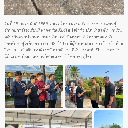
วันที่ 25 กุมภาพันธ์ 2569 จ่าเอกวิทยา คงรส รักษาราชการแทนผู้
อำนวยการโรงเรียนกีฬาจังหวัดเชียงใหม่ เข้าร่วมเป็นเกียรติในงานวัน
คล้ายวันสถาปนามหาวิทยาลัยการกีฬาแห่งชาติ วิทยาเขตสุโขทัย
“พลศึกษาสุโขทัย ครบรอบ 49 ปี” โดยมีผู้ช่วยศาสตราจารย์ ดร.วีรศักดิ์
วิศาลาภรณ์ อธิการบดีมหาวิทยาลัยการกีฬาแห่งชาติ เป็นประธานใน
พิธี ณ มหาวิทยาลัยการกีฬาแห่งชาติ วิทยาเขตสุโขทัย