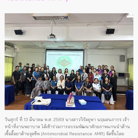
วันศุกร์ ที่ 13 มีนาคม พ.ศ. 2569 นางสาววิรัลยุพา นฤมลนภากร เจ้า
หน้าที่งานพยาบาล ได้เข้าร่วมการอบรมพัฒนาศักยภาพแกนนำด้าน
เชื้อดื้อยาต้านจุลชีพ (Antimicrobial Resistance: AMR) จัดขึ้นโดย