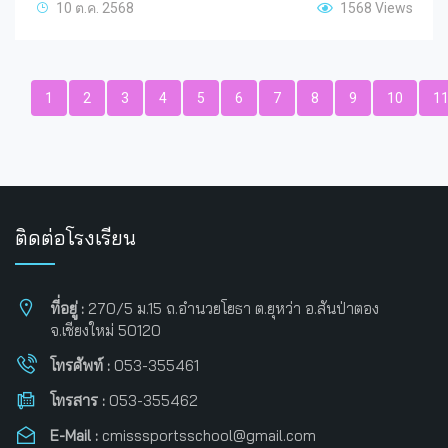
10 ต.ค. 2568
1568 Views
1
2
3
4
5
6
7
8
9
10
1
ติดต่อโรงเรียน
ที่อยู่ :
270/5 ม.15 ถ.อำนวยโยธา ต.ยุหว่า อ.สันป่าตอง
จ.เชียงใหม่ 50120
โทรศัพท์ :
053-355461
โทรสาร :
053-355462
E-Mail :
cmisssportsschool@gmail.com