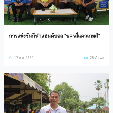
การแข่งขันกีฬาแฮนด์บอล “นครสี่แควเกมส์”
17 ก.ค. 2569
28 Views