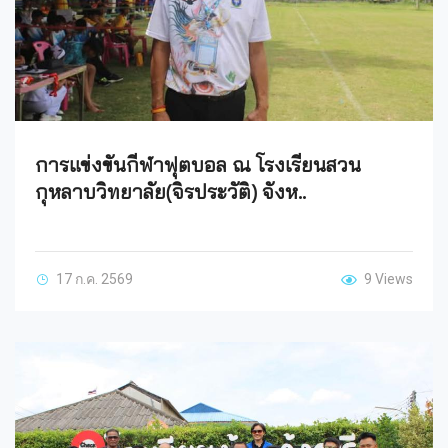
การแข่งขันกีฬาฟุตบอล ณ โรงเรียนสวน
กุหลาบวิทยาลัย(จิรประวัติ) จังห..
17 ก.ค. 2569
9 Views