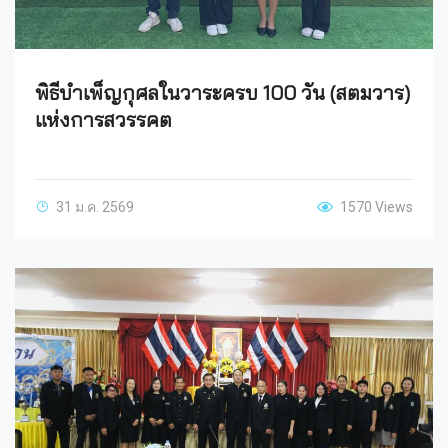
​พิธีบำเพ็ญกุศลในวาระครบ 100 วัน (สตมวาร)
แห่งการสวรรคต
31 ม.ค. 2569
1570 Views