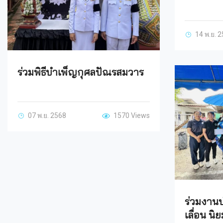
14 พ.ย. 
ร่วมพิธีบำเพ็ญกุศลปัณรสมวาร
07 พ.ย. 2568
1570 Views
ร่วมงาน
เลื่อน น