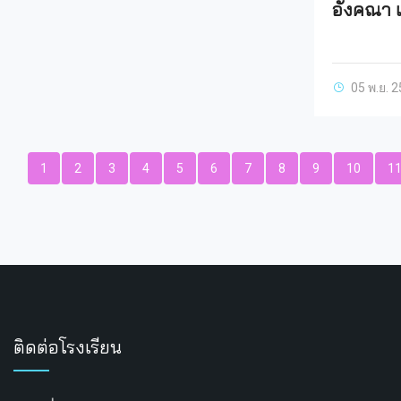
อังคณา 
05 พ.ย. 
1
2
3
4
5
6
7
8
9
10
1
ติดต่อโรงเรียน