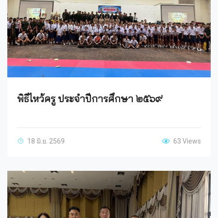
พิธีไหว้ครู ประจำปีการศึกษา ๒๕๖๙
18 มิ.ย. 2569
63 Views